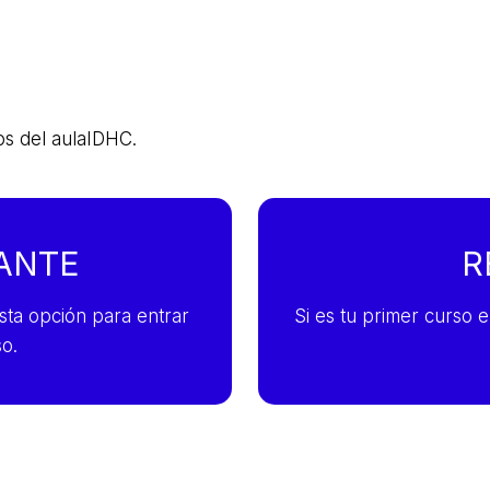
os del aulaIDHC.
IANTE
R
esta opción para entrar
Si es tu primer curso e
o.