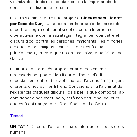
victimizades, incidint especialment en la importància de
construir un discurs alternatiu.
El Curs s'emmarca dins del projecte
CibeRespect, liderat
per Ecos do Sur
, que aposta per la creació de xarxes de
suport, el seguiment i anàlisi del discurs a Internet i el
ciberactivisme com a estratègia integral per combatre el
discurs d'odi contra les persones immigrants i les minories
ètniques en els mitjans digitals. El curs està dirigit
principalment, encara que no en exclusiva, a activistes de
Galícia.
La finalitat del curs és proporcionar coneixements
necessaris per poder identificar el discurs d'odi,
especialment online, i establir modes d'actuació mitjançant
diferents eines per fer-li front. Conscienciar a l'alumnat de
l'existència d'aquest discurs i dels perills que comporta, així
com donar eines d'actuació, serà l'objectiu final del curs,
que està cofinançat per l'Obra Social de La Caixa.
Temari
UNITAT 1:
Discurs d'odi en el marc internacional dels drets
humans