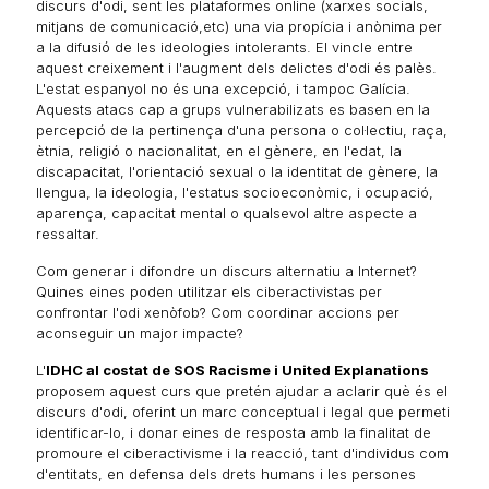
discurs d'odi, sent les plataformes online (xarxes socials,
mitjans de comunicació,etc) una via propícia i anònima per
a la difusió de les ideologies intolerants. El vincle entre
aquest creixement i l'augment dels delictes d'odi és palès.
L'estat espanyol no és una excepció, i tampoc Galícia.
Aquests atacs cap a grups vulnerabilizats es basen en la
percepció de la pertinença d'una persona o col·lectiu, raça,
ètnia, religió o nacionalitat, en el gènere, en l'edat, la
discapacitat, l'orientació sexual o la identitat de gènere, la
llengua, la ideologia, l'estatus socioeconòmic, i ocupació,
aparença, capacitat mental o qualsevol altre aspecte a
ressaltar.
Com generar i difondre un discurs alternatiu a Internet?
Quines eines poden utilitzar els ciberactivistas per
confrontar l'odi xenòfob? Com coordinar accions per
aconseguir un major impacte?
L'
IDHC al costat de SOS Racisme i United Explanations
proposem aquest curs que pretén ajudar a aclarir què és el
discurs d'odi, oferint un marc conceptual i legal que permeti
identificar-lo, i donar eines de resposta amb la finalitat de
promoure el ciberactivisme i la reacció, tant d'individus com
d'entitats, en defensa dels drets humans i les persones