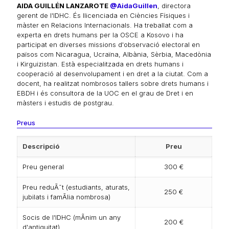
AIDA GUILLÉN LANZAROTE
@AidaGuillen
, directora
gerent de l'IDHC. És llicenciada en Ciències Físiques i
màster en Relacions Internacionals. Ha treballat com a
experta en drets humans per la OSCE a Kosovo i ha
participat en diverses missions d'observació electoral en
països com Nicaragua, Ucraïna, Albània, Sèrbia, Macedònia
i Kirguizistan. Està especialitzada en drets humans i
cooperació al desenvolupament i en dret a la ciutat. Com a
docent, ha realitzat nombrosos tallers sobre drets humans i
EBDH i és consultora de la UOC en el grau de Dret i en
màsters i estudis de postgrau.
Preus
Descripció
Preu
Preu general
300 €
Preu reduÃ¯t (estudiants, aturats,
250 €
jubilats i famÃ­lia nombrosa)
Socis de l'IDHC (mÃ­nim un any
200 €
d'antiguitat)