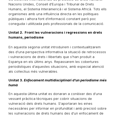
Nacions Unides, Consell d'Europa i Tribunal de Drets
Humans, el Sistema Interamericà i el Sistema Africà. Tots ells
organismes amb una influència directa en les polítiques
públiques i alhora font d'informació constant però poc
coneguda i utilitzada pels professionals de la comunicació.
Unitat 2. Front les vulneracions i regressions en drets
humans, p
eriodisme
En aquesta segona unitat introduirem i contextualitzarem
des d'una perspectiva informativa la situació de retrocessos
i vulneracions de drets i llibertats que s'han produït a
Espanya en els últims anys. Repassarem les cobertures
periodístiques d'aquestes situacions, amb especial atenció
als col·lectius més vulnerables.
Unitat 3.
Enfocament multidisciplinari d'un periodisme més
humà
En aquesta última unitat es donaran a conèixer des d'una
vessant pràctica tècniques per cobrir situacions de
vulneració dels drets humans. S'aportaran les eines
necessàries per informar en profunditat i amb precisió sobre
les vulneracions de drets humans des d'un enfocament de