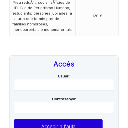
Preu reduÃ¯t: socis i sÃ²cies de
l'IDHC o de Periodismo Humano;
estudiants; persones jubilades, a
120 €
l'atur o que formin part de
families nombroses,
monoparentals o monomarentals
Accés
Usuari:
Contrasenya: