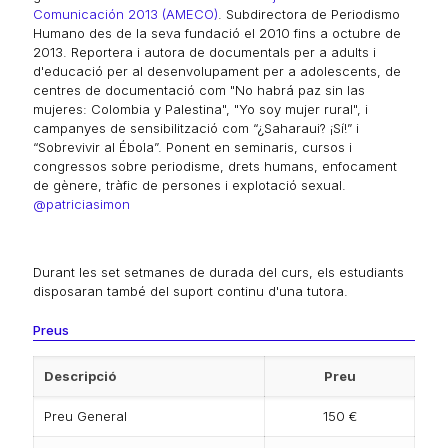
Comunicación 2013 (AMECO)
. Subdirectora de Periodismo
Humano des de la seva fundació el 2010 fins a octubre de
2013. Reportera i autora de documentals per a adults i
d'educació per al desenvolupament per a adolescents, de
centres de documentació com "No habrá paz sin las
mujeres: Colombia y Palestina", "Yo soy mujer rural", i
campanyes de sensibilització com “¿Saharaui? ¡Sí!” i
“Sobrevivir al Ébola”. Ponent en seminaris, cursos i
congressos sobre periodisme, drets humans, enfocament
de gènere, tràfic de persones i explotació sexual.
@patriciasimon
Durant les set setmanes de durada del curs, els estudiants
disposaran també del suport continu d'una tutora.
Preus
Descripció
Preu
Preu General
150 €