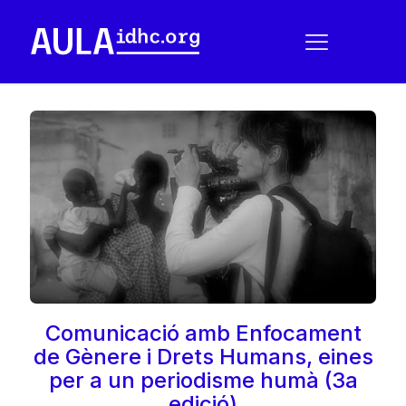
Comunicació amb Enfocament
de Gènere i Drets Humans, eines
per a un periodisme humà (3a
edició)