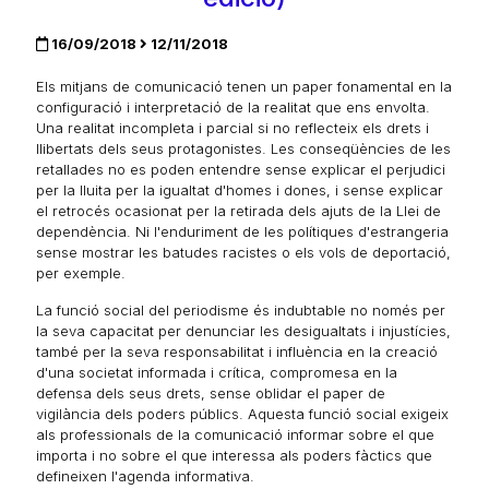
16/09/2018
12/11/2018
Els mitjans de comunicació tenen un paper fonamental en la
configuració i interpretació de la realitat que ens envolta.
Una realitat incompleta i parcial si no reflecteix els drets i
llibertats dels seus protagonistes. Les conseqüències de les
retallades no es poden entendre sense explicar el perjudici
per la lluita per la igualtat d'homes i dones, i sense explicar
el retrocés ocasionat per la retirada dels ajuts de la Llei de
dependència. Ni l'enduriment de les polítiques d'estrangeria
sense mostrar les batudes racistes o els vols de deportació,
per exemple.
La funció social del periodisme és indubtable no només per
la seva capacitat per denunciar les desigualtats i injustícies,
també per la seva responsabilitat i influència en la creació
d'una societat informada i crítica, compromesa en la
defensa dels seus drets, sense oblidar el paper de
vigilància dels poders públics. Aquesta funció social exigeix
als professionals de la comunicació informar sobre el que
importa i no sobre el que interessa als poders fàctics que
defineixen l'agenda informativa.