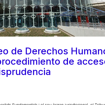
peo de Derechos Human
procedimiento de acces
risprudencia