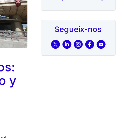
Segueix-nos
os:
o y