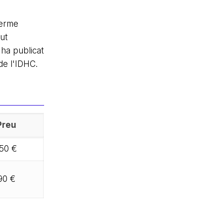
terme
ut
 ha publicat
de l'IDHC.
Preu
50 €
90 €