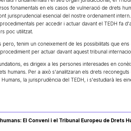
rtats Fundamentals i el seu òrgan jurisdiccional, el Tribu
sos fonamentals en els casos de vulneració de drets hu
font jurisprudencial esencial del nostre ordenament intern.
 procedimentals per accedir i actuar davant el TEDH fa d'
 poc utilitzat.
tes pero, tenim un coneixement de les possibilitats que ens
procedimient per actuar davant aquest tribunal internaci
ndations, es dirigeix a les persones interesades en conèix
rets humans. Per a això s'analitzaran els drets reconeguts 
umans, la jurisprudència del TEDH, i s'estudiarà les ein
 humans: El Conveni i el Tribunal Europeu de Drets 