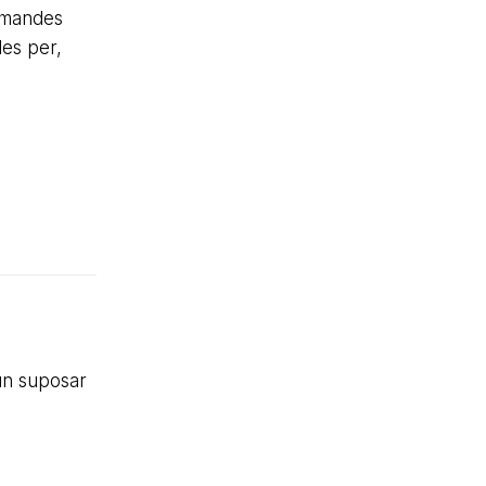
demandes
des per,
'un suposar