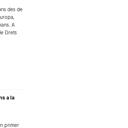
ans des de
Europa,
mans. A
de Drets
s a la
En primer