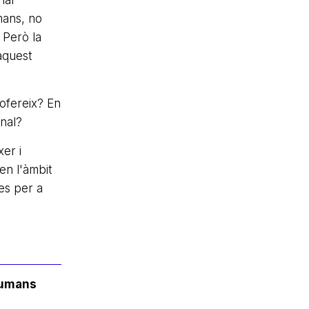
nal
mans, no
 Però la
aquest
 ofereix? En
onal?
er i
en l'àmbit
es per a
Humans