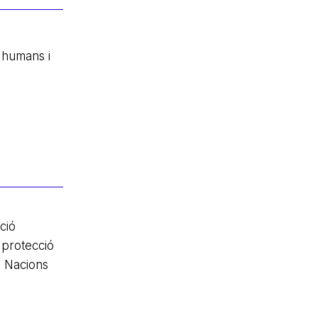
s humans i
ció
 protecció
s Nacions