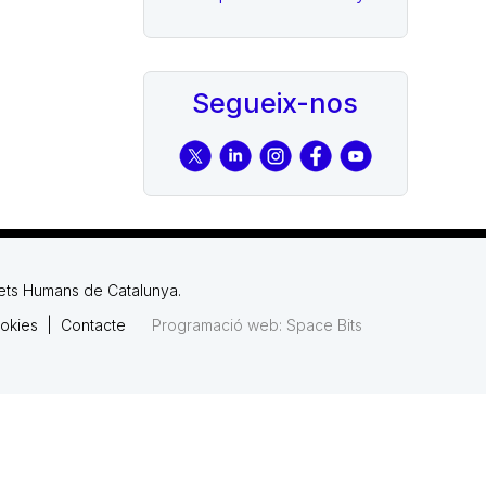
Segueix-nos
rets Humans de Catalunya.
okies
|
Contacte
Programació web: Space Bits